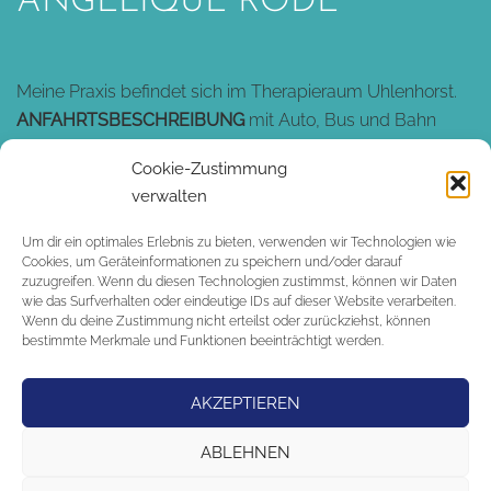
ANGELIQUE RODE
Meine Praxis befindet sich im Therapieraum Uhlenhorst.
ANFAHRTSBESCHREIBUNG
mit Auto, Bus und Bahn
Cookie-Zustimmung
verwalten
NEWSLETTER
Um dir ein optimales Erlebnis zu bieten, verwenden wir Technologien wie
Cookies, um Geräteinformationen zu speichern und/oder darauf
zuzugreifen. Wenn du diesen Technologien zustimmst, können wir Daten
wie das Surfverhalten oder eindeutige IDs auf dieser Website verarbeiten.
Melde dich
HIER
zu meinem Newsletter an!
Wenn du deine Zustimmung nicht erteilst oder zurückziehst, können
bestimmte Merkmale und Funktionen beeinträchtigt werden.
IMPRESSUM
und
DATENSCHUTZ
AKZEPTIEREN
ABLEHNEN